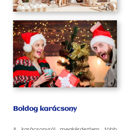
Boldog karácsony
A karácsonyról megkérdeztem több