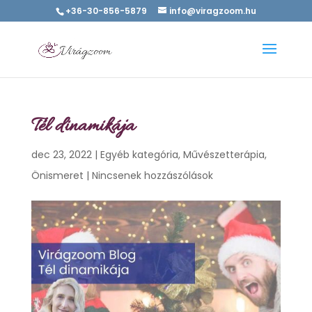
+36-30-856-5879
info@viragzoom.hu
Tél dinamikája
dec 23, 2022
|
Egyéb kategória
,
Művészetterápia
,
Önismeret
|
Nincsenek hozzászólások