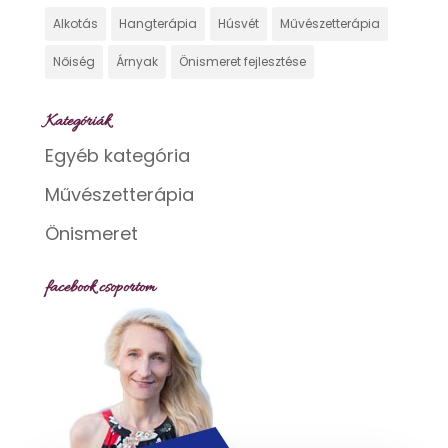
Alkotás
Hangterápia
Húsvét
Művészetterápia
Nőiség
Árnyak
Önismeret fejlesztése
Kategóriák
Egyéb kategória
Művészetterápia
Önismeret
facebook csoportom