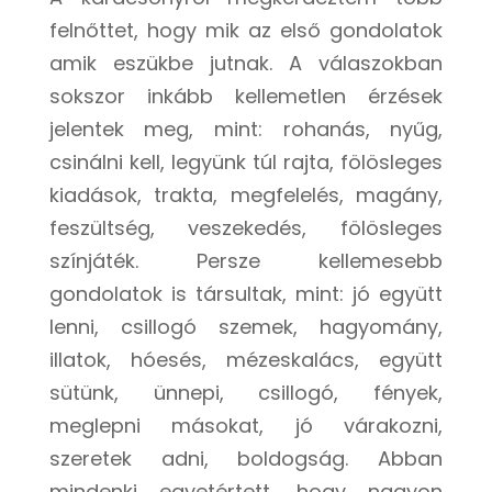
felnőttet, hogy mik az első gondolatok
amik eszükbe jutnak. A válaszokban
sokszor inkább kellemetlen érzések
jelentek meg, mint: rohanás, nyűg,
csinálni kell, legyünk túl rajta, fölösleges
kiadások, trakta, megfelelés, magány,
feszültség, veszekedés, fölösleges
színjáték. Persze kellemesebb
gondolatok is társultak, mint: jó együtt
lenni, csillogó szemek, hagyomány,
illatok, hóesés, mézeskalács, együtt
sütünk, ünnepi, csillogó, fények,
meglepni másokat, jó várakozni,
szeretek adni, boldogság. Abban
mindenki egyetértett, hogy nagyon