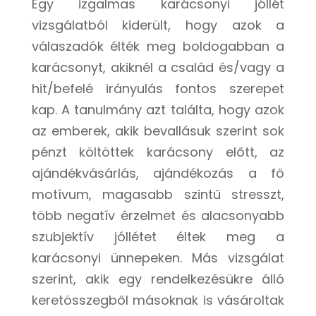
Egy izgalmas karácsonyi jóllét
vizsgálatból kiderült, hogy azok a
válaszadók élték meg boldogabban a
karácsonyt, akiknél a család és/vagy a
hit/befelé irányulás fontos szerepet
kap. A tanulmány azt találta, hogy azok
az emberek, akik bevallásuk szerint sok
pénzt költöttek karácsony előtt, az
ajándékvásárlás, ajándékozás a fő
motívum, magasabb szintű stresszt,
több negatív érzelmet és alacsonyabb
szubjektív jóllétet éltek meg a
karácsonyi ünnepeken. Más vizsgálat
szerint, akik egy rendelkezésükre álló
keretösszegből másoknak is vásároltak