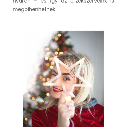
nyáron – és így az érzékszerveink is
megpihenhetnek.