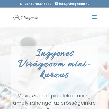
+36-30-856-5879
info@viragzoom.hu
Ingyenes
Virágzoom mini-
kurzus
Művészetterápiás lélek tuning,
amely ráhangol az erősségeinkre