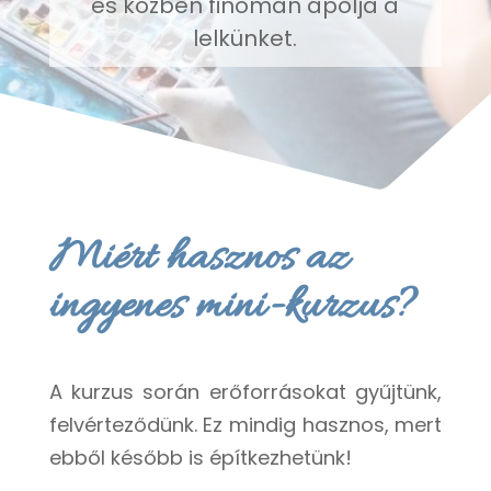
és közben finoman ápolja a
lelkünket.
Miért hasznos az
ingyenes mini-kurzus?
A kurzus során erőforrásokat gyűjtünk,
felvérteződünk. Ez mindig hasznos, mert
ebből később is építkezhetünk!