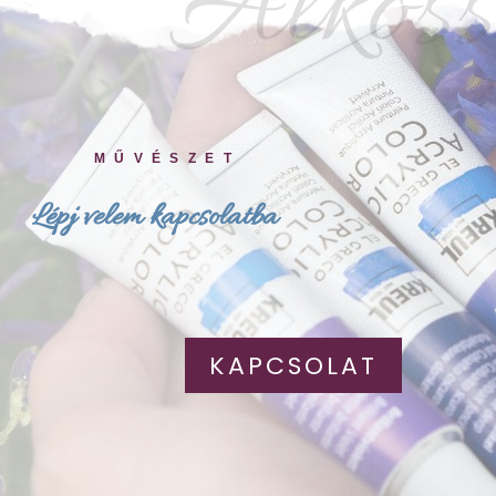
Alkoss
MŰVÉSZET
Lépj velem kapcsolatba
KAPCSOLAT