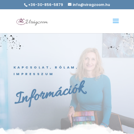
+36-30-856-5879
info@viragzoom.hu
KAPCSOLAT, RÓLAM,
IMPRESSZUM
Információk