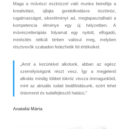
Maga a művészi eszközzel való munka beindítja a
kreativitást, újfajta gondolkodásra ösztönöz,
rugalmasságot, sikerélményt ad, megtapasztalható a
kompetencia élménye egy új helyzetben. A
művészetterápiás folyamat egy nyitott, elfogadó,
minősítés nélküli térben valósul meg, melyben
résztvevők szabadon fedezhetik fel értékeiket.
„Amit a kezünkkel alkotunk, abban az egész
személyiségünk részt vesz. Így a megjelenő
alkotás mindig többet tükröz vissza önmagunkból,
mint az aktuális tudati beállítódásunk, ezért lehet
önismeret és tudatfejlesztő hatású.”
Anatafai Márta