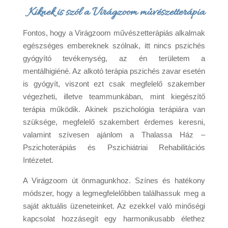
Kiknek is szól a Virágzoom művészetterápia
Fontos, hogy a Virágzoom művészetterápiás alkalmak
egészséges embereknek szólnak, itt nincs pszichés
gyógyító tevékenység, az én területem a
mentálhigiéné. Az alkotó terápia pszichés zavar esetén
is gyógyít, viszont ezt csak megfelelő szakember
végezheti, illetve teammunkában, mint kiegészítő
terápia működik. Akinek pszichológia terápiára van
szüksége, megfelelő szakembert érdemes keresni,
valamint szívesen ajánlom a Thalassa Ház –
Pszichoterápiás és Pszichiátriai Rehabilitációs
Intézetet.
A Virágzoom út önmagunkhoz. Színes és hatékony
módszer, hogy a legmegfelelőbben találhassuk meg a
saját aktuális üzeneteinket. Az ezekkel való minőségi
kapcsolat hozzásegít egy harmonikusabb élethez