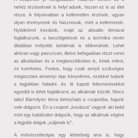
nehéz érzéseknek is helyt adunk, hiszen ez is az élet
része. A folyamatban a kellemetlen érzések, ugyan
olyan érvényesek és hasznosak, mint a kellemesek.
Nyitókörrel kezdünk, majd az aktuális témával
foglalkozunk, a beszélgetések és a technika révén
általában mélyebb tartalmak is előkerülnek. Lehet
aktívan vagy passzívan, illetve befogadóan részt venni
az alkotásban és a megbeszélésben is, kinek mikor,
mi komfortos. Fontos, hogy csak annyit szükséges
megosztani amennyi épp kényelmes, ezekkel tudunk
a legjobban haladni. Az itt kapott felismerésekkel
egyedül is lehet foglalkozni, az alkalmak között. Nincs
tabu! Bármilyen téma behozható a csoportba, fogunk
vele dolgozni. Én a csoport „kovásza” vagyok aki belül
mint egy katalizátor dolgozik, hogy az alkalmak végére
a legjobb dolgok „süljenek ki”.
A művészetterápia egy lehetőség arra is, hogy