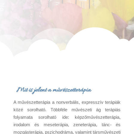
Mit is jelent a művészetterápia
A művészetterápia a nonverbális, expresszív terápiák
közé sorolható. Többféle művészeti ág terápiás
folyamata sorolható ide: képzőművészetterápia,
irodalom és meseterápia, zeneterápia, tánc- és
mozgásterápia, pszichodráma, valamint társművészeti