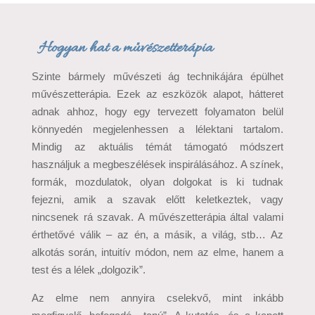
Hogyan hat a művészetterápia
Szinte bármely művészeti ág technikájára épülhet
művészetterápia. Ezek az eszközök alapot, hátteret
adnak ahhoz, hogy egy tervezett folyamaton belül
könnyedén megjelenhessen a lélektani tartalom.
Mindig az aktuális témát támogató módszert
használjuk a megbeszélések inspirálásához. A színek,
formák, mozdulatok, olyan dolgokat is ki tudnak
fejezni, amik a szavak előtt keletkeztek, vagy
nincsenek rá szavak. A művészetterápia által valami
érthetővé válik – az én, a másik, a világ, stb… Az
alkotás során, intuitív módon, nem az elme, hanem a
test és a lélek „dolgozik”.
Az elme nem annyira cselekvő, mint inkább