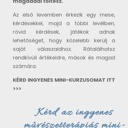
magaddal töltesz.
Az első levemben érkezik egy mese,
kérdésekkel, majd a többi levélben,
rövid kérdések, játékok adnak
lehetőséget, hogy közelebb kerülj a
saját válaszaidhoz. Rátalálhatsz
rendkívüli értékeidre, mások és magad
számára.
KÉRD INGYENES MINI-KURZUSOMAT ITT
>>>
Kérd az ingyenes
művészetterápiás mini-