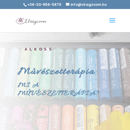
+36-30-856-5879
info@viragzoom.hu
ALKOSS
Művészetterápia
MI A
MŰVÉSZETTERÁPIA?