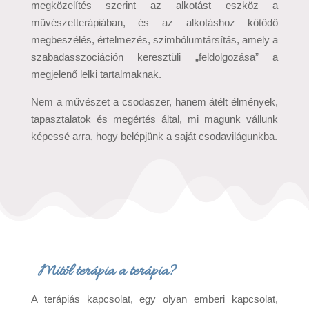
megközelítés szerint az alkotást eszköz a
művészetterápiában, és az alkotáshoz kötődő
megbeszélés, értelmezés, szimbólumtársítás, amely a
szabadasszociáción keresztüli „feldolgozása” a
megjelenő lelki tartalmaknak.
Nem a művészet a csodaszer, hanem átélt élmények,
tapasztalatok és megértés által, mi magunk vállunk
képessé arra, hogy belépjünk a saját csodavilágunkba.
Mitől terápia a terápia?
A terápiás kapcsolat, egy olyan emberi kapcsolat,