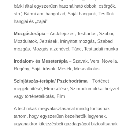
bárki által egyszerűen használható dobok, csörgők,
stb.) Bármi ami hangot ad, Saját hangunk, Testünk
hangjai és „zajai”
Mozgásterápia
– Arckifejezés, Testtartás, Szobor,
Mozdulatok, Jelzések, Irányított mozgás, Szabad
mozgás, Mozgás a zenével, Tánc, Testtudati munka
Irodalom- és Meseterápia
– Szavak, Vers, Novella,
Regény, Saját írások, Mesék, Mesealkotás
Színjátszás-terápia/ Pszichodráma
– Történet
megjelenítésé, Elmesélése, Szimbólumokkal helyzet
vagy történetalkotás, Film
A technikák megválasztásánál mindig fontosnak
tartom, hogy egyszerűen kezelhetők legyenek,
ugyanakkor kifejezésbeli gazdagságot biztosítsanak