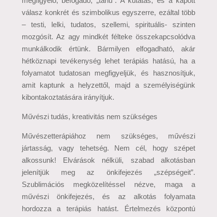
megfigyelő, befogadó, „tanú”. A kutatás, és a kapott
válasz konkrét és szimbolikus egyszerre, ezáltal több
– testi, lelki, tudatos, szellemi, spirituális- szinten
mozgósít. Az agy mindkét félteke összekapcsolódva
munkálkodik értünk. Bármilyen elfogadható, akár
hétköznapi tevékenység lehet terápiás hatású, ha a
folyamatot tudatosan megfigyeljük, és hasznosítjuk,
amit kaptunk a helyzettől, majd a személyiségünk
kibontakoztatására irányítjuk.
Művészi tudás, kreativitás nem szükséges
Művészetterápiához nem szükséges, művészi
jártasság, vagy tehetség. Nem cél, hogy szépet
alkossunk! Elvárások nélküli, szabad alkotásban
jelenítjük meg az önkifejezés „szépségeit”.
Szublimációs megközelítéssel nézve, maga a
művészi önkifejezés, és az alkotás folyamata
hordozza a terápiás hatást. Értelmezés központú