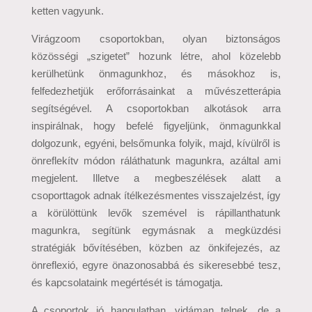
ketten vagyunk.
Virágzoom csoportokban, olyan biztonságos
közösségi „szigetet” hozunk létre, ahol közelebb
kerülhetünk önmagunkhoz, és másokhoz is,
felfedezhetjük erőforrásainkat a művészetterápia
segítségével. A csoportokban alkotások arra
inspirálnak, hogy befelé figyeljünk, önmagunkkal
dolgozunk, egyéni, belsőmunka folyik, majd, kívülről is
önreflekítv módon ráláthatunk magunkra, azáltal ami
megjelent. Illetve a megbeszélések alatt a
csoporttagok adnak ítélkezésmentes visszajelzést, így
a körülöttünk levők szemével is rápillanthatunk
magunkra, segítünk egymásnak a megküzdési
stratégiák bővítésében, közben az önkifejezés, az
önreflexió, egyre önazonosabbá és sikeresebbé tesz,
és kapcsolataink megértését is támogatja.
A csoportok jó hangulatban, vidáman telnek, de a