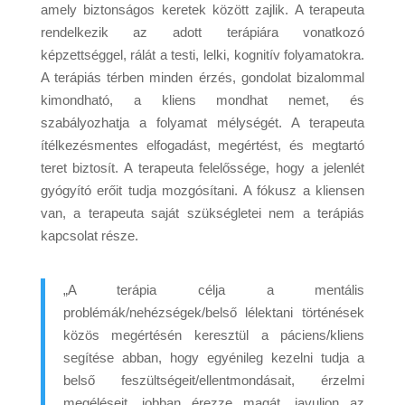
amely biztonságos keretek között zajlik. A terapeuta
rendelkezik az adott terápiára vonatkozó
képzettséggel, rálát a testi, lelki, kognitív folyamatokra.
A terápiás térben minden érzés, gondolat bizalommal
kimondható, a kliens mondhat nemet, és
szabályozhatja a folyamat mélységét. A terapeuta
ítélkezésmentes elfogadást, megértést, és megtartó
teret biztosít. A terapeuta felelőssége, hogy a jelenlét
gyógyító erőit tudja mozgósítani. A fókusz a kliensen
van, a terapeuta saját szükségletei nem a terápiás
kapcsolat része.
„A terápia célja a mentális
problémák/nehézségek/belső lélektani történések
közös megértésén keresztül a páciens/kliens
segítése abban, hogy egyénileg kezelni tudja a
belső feszültségeit/ellentmondásait, érzelmi
megéléseit, jobban érezze magát, javuljon az