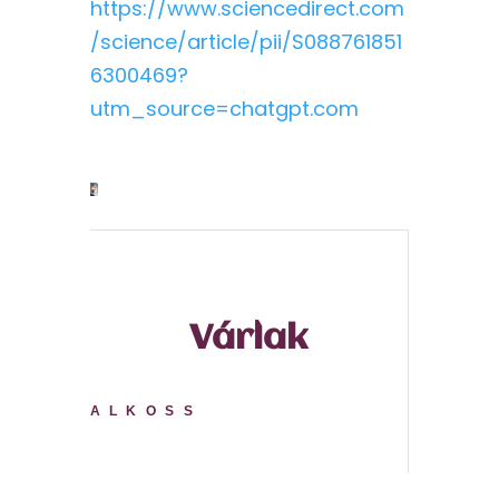
https://www.sciencedirect.com
/science/article/pii/S088761851
6300469?
utm_source=chatgpt.com
Várlak
ALKOSS