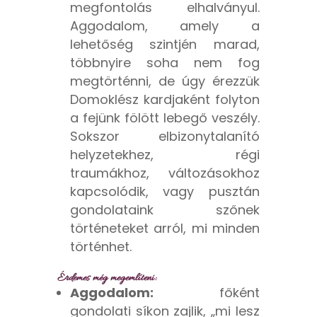
megfontolás elhalványul.
Aggodalom, amely a
lehetőség szintjén marad,
többnyire soha nem fog
megtörténni, de úgy érezzük
Domoklész kardjaként folyton
a fejünk fölött lebegő veszély.
Sokszor elbizonytalanító
helyzetekhez, régi
traumákhoz, változásokhoz
kapcsolódik, vagy pusztán
gondolataink szőnek
történeteket arról, mi minden
történhet.
Érdemes még megemlíteni:
Aggodalom:
főként
gondolati síkon zajlik, „mi lesz