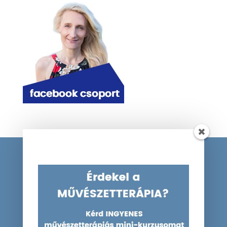
KÉSZÍTETTE
Aktivweboldal szolgáltatások
INFORMÁCIÓ