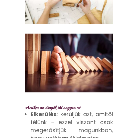
Amikor az árnyék túl nagyra nő
Elkerülés
: kerüljük azt, amitől
félünk – ezzel viszont csak
megerősítjük magunkban,