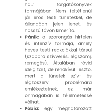
ha…” forgatókönyvek
formájában. Nem feltétlenül
jár erős testi tünetekkel, de
állandóan jelen lehet, és
hosszú távon kimerítő.
Pánik:
a szorongás hirtelen
és intenzív formája, amely
heves testi reakciókkal társul
(szapora szívverés, légszomj,
remegés). Általában rövid
ideig tart, de rendkívül ijesztő,
mert a tünetek szív- és
légzőszervi problémára
emlékeztetnek, ez már
önmagában is félelmetessé
válhat.
Fóbia:
egy meghatározott