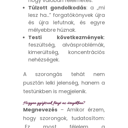
hogy valóban félelmetes.
Túlzott gondolkodás
: a „mi
lesz ha…” forgatókönyvek újra
és újra lefutnak, és egyre
mélyebbre húznak.
Testi következmények
:
feszültség, alvásproblémák,
kimerültség, koncentrációs
nehézségek.
A szorongás tehát nem
pusztán lelki jelenség, hanem a
testünkben is megjelenik.
Hogyan gyújtsunk fényt az árnyékban?
Megnevezés
– Amikor érzem,
hogy szorongok, tudatosítom:
„Ez most félelem a