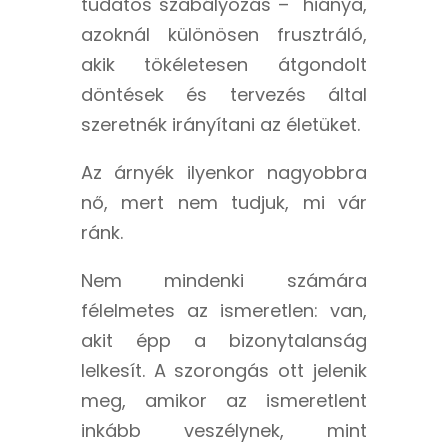
tudatos szabályozás – hiánya,
azoknál különösen frusztráló,
akik tökéletesen átgondolt
döntések és tervezés által
szeretnék irányítani az életüket.
Az árnyék ilyenkor nagyobbra
nő, mert nem tudjuk, mi vár
ránk.
Nem mindenki számára
félelmetes az ismeretlen: van,
akit épp a bizonytalanság
lelkesít. A szorongás ott jelenik
meg, amikor az ismeretlent
inkább veszélynek, mint