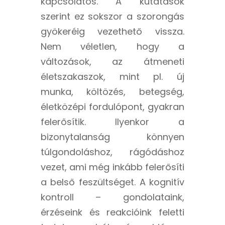
kapcsolatos. A kutatások
szerint ez sokszor a szorongás
gyökeréig vezethető vissza.
Nem véletlen, hogy a
változások, az átmeneti
életszakaszok, mint pl. új
munka, költözés, betegség,
életközépi fordulópont, gyakran
felerősítik. Ilyenkor a
bizonytalanság könnyen
túlgondoláshoz, rágódáshoz
vezet, ami még inkább felerősíti
a belső feszültséget. A kognitív
kontroll – gondolataink,
érzéseink és reakcióink feletti