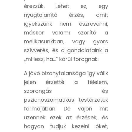
érezzük. Lehet ez, egy
nyugtalanító érzés, amit
igyekszünk nem észrevenni,
máskor valami szorító a
mellkasunkban, vagy gyors
szívverés, és a gondolataink a
„mi lesz, ha…” körül forognak.
A jövő bizonytalansága így válik
jelen érzetté a félelem,
szorongás és
pszichoszomatikus testérzetek
formájában. De vajon mit
üzennek ezek az érzések, és
hogyan tudjuk kezelni őket,