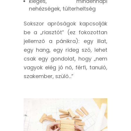
kiégés, mindennapi
nehézségek, túlterheltség
Sokszor apróságok kapcsolják
be a „riasztót” (ez fokozottan
jellemző a pánikra): egy illat,
egy hang, egy rideg szó, lehet
csak egy gondolat, hogy „nem
vagyok elég jó nő, férfi, tanuló,
szakember, szülő…”