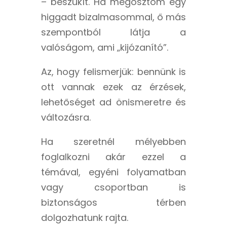
– beszűkít. Ha megosztom egy
higgadt bizalmasommal, ő más
szempontból látja a
valóságom, ami „kijózanító”.
Az, hogy felismerjük: bennünk is
ott vannak ezek az érzések,
lehetőséget ad önismeretre és
változásra.
Ha szeretnél mélyebben
foglalkozni akár ezzel a
témával, egyéni folyamatban
vagy csoportban is
biztonságos térben
dolgozhatunk rajta.