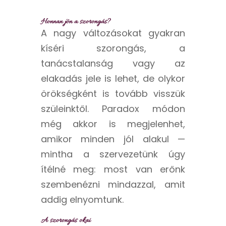
Honnan jön a szorongás?
A nagy változásokat gyakran
kíséri szorongás, a
tanácstalanság vagy az
elakadás jele is lehet, de olykor
örökségként is tovább visszük
szüleinktől. Paradox módon
még akkor is megjelenhet,
amikor minden jól alakul —
mintha a szervezetünk úgy
ítélné meg: most van erőnk
szembenézni mindazzal, amit
addig elnyomtunk.
A szorongás okai