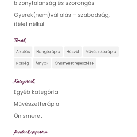
bizonytalanság és szorongás
Gyerek(nem)vállalás – szabadság,
ítélet nélkül
Témák
Alkotás
Hangterápia
Húsvét
Művészetterápia
Nőiség
Árnyak
Önismeret fejlesztése
Kategóriák
Egyéb kategória
Művészetterápia
Önismeret
facebook csoportom