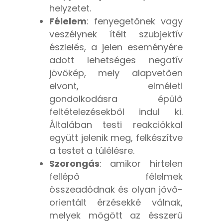
helyzetet.
Félelem
: fenyegetőnek vagy
veszélynek ítélt szubjektív
észlelés, a jelen eseményére
adott lehetséges negatív
jövőkép, mely alapvetően
elvont, elméleti
gondolkodásra épülő
feltételezésekből indul ki.
Általában testi reakciókkal
együtt jelenik meg, felkészítve
a testet a túlélésre.
Szorongás
: amikor hirtelen
fellépő félelmek
összeadódnak és olyan jövő-
orientált érzésekké válnak,
melyek mögött az ésszerű