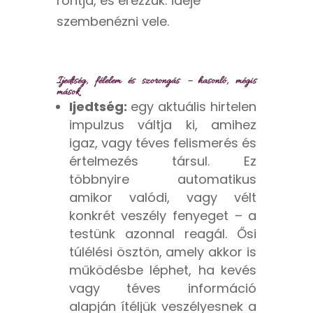
rontja, és érezzük: ideje
szembenézni vele.
Ijedtség, félelem és szorongás – hasonló, mégis
mások
Ijedtség:
egy aktuális hirtelen
impulzus váltja ki, amihez
igaz, vagy téves felismerés és
értelmezés társul. Ez
többnyire automatikus
amikor valódi, vagy vélt
konkrét veszély fenyeget – a
testünk azonnal reagál. Ősi
túlélési ösztön, amely akkor is
működésbe léphet, ha kevés
vagy téves információ
alapján ítéljük veszélyesnek a