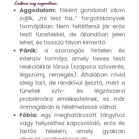
Érdemes még megemlíteni:
Aggodalom:
főként gondolati síkon
zajlik, „mi lesz ha…” forgatókönyvek
formájában. Nem feltétlenül jár erős
testi tünetekkel, de állandóan jelen
lehet, és hosszú távon kimerítő.
Pánik:
a szorongás hirtelen és
intenzív formája, amely heves testi
reakciókkal társul (szapora szívverés,
légszomj, remegés). Általában rövid
ideig tart, de rendkívül ijesztő, mert a
tünetek szív- és légzőszervi
problémára emlékeztetnek, ez már
önmagában is félelmetessé válhat.
Fóbia:
egy meghatározott tárgyhoz
vagy helyzethez kapcsolódó, erős és
tartós félelem, amely gyakran