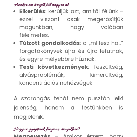
Amikor az árnyék túl nagyra nő
Elkerülés
: kerüljük azt, amitől félünk –
ezzel viszont csak megerősítjük
magunkban, hogy valóban
félelmetes.
Túlzott gondolkodás
: a „mi lesz ha…”
forgatókönyvek újra és újra lefutnak,
és egyre mélyebbre húznak.
Testi következmények
: feszültség,
alvásproblémák, kimerültség,
koncentrációs nehézségek.
A szorongás tehát nem pusztán lelki
jelenség, hanem a testünkben is
megjelenik.
Hogyan gyújtsunk fényt az árnyékban?
Megnevezés
– Amikor érzem, hogy