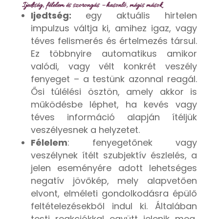
Ijedtség, félelem és szorongás – hasonló, mégis mások
Ijedtség:
egy aktuális hirtelen
impulzus váltja ki, amihez igaz, vagy
téves felismerés és értelmezés társul.
Ez többnyire automatikus amikor
valódi, vagy vélt konkrét veszély
fenyeget – a testünk azonnal reagál.
Ősi túlélési ösztön, amely akkor is
működésbe léphet, ha kevés vagy
téves információ alapján ítéljük
veszélyesnek a helyzetet.
Félelem
: fenyegetőnek vagy
veszélynek ítélt szubjektív észlelés, a
jelen eseményére adott lehetséges
negatív jövőkép, mely alapvetően
elvont, elméleti gondolkodásra épülő
feltételezésekből indul ki. Általában
testi reakciókkal együtt jelenik meg,