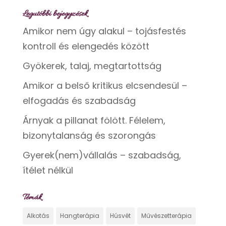
Legutóbbi bejegyzések
Amikor nem úgy alakul – tojásfestés
kontroll és elengedés között
Gyökerek, talaj, megtartottság
Amikor a belső kritikus elcsendesül –
elfogadás és szabadság
Árnyak a pillanat fölött. Félelem,
bizonytalanság és szorongás
Gyerek(nem)vállalás – szabadság,
ítélet nélkül
Témák
Alkotás
Hangterápia
Húsvét
Művészetterápia