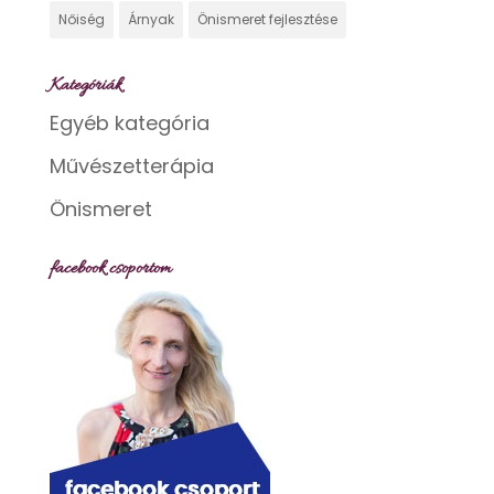
Nőiség
Árnyak
Önismeret fejlesztése
Kategóriák
Egyéb kategória
Művészetterápia
Önismeret
facebook csoportom