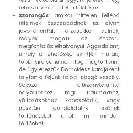
felkészítve a testet a túlélésre.
Szorongás
: amikor hirtelen fellépő
félelmek összeadódnak és olyan
jövő-orientált érzésekké válnak,
melyek mögött az ésszerű
megfontolás elhalványul. Aggodalom,
amely a lehetőség szintjén marad,
többnyire soha nem fog megtörténni,
de úgy érezzük Domoklész kardjaként
folyton a fejünk fölött lebegő veszély.
Sokszor elbizonytalanító
helyzetekhez, régi traumákhoz,
változásokhoz kapcsolódik, vagy
pusztán gondolataink szőnek
történeteket arról, mi minden
történhet.