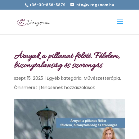
+36-30-856-5879
info@viragzoom.hu
Árnyak a pillanat fölött. Félelem,
bizonytalanság és szorongás
szept 15, 2025
|
Egyéb kategória
,
Művészetterápia
,
Önismeret
|
Nincsenek hozzászólások