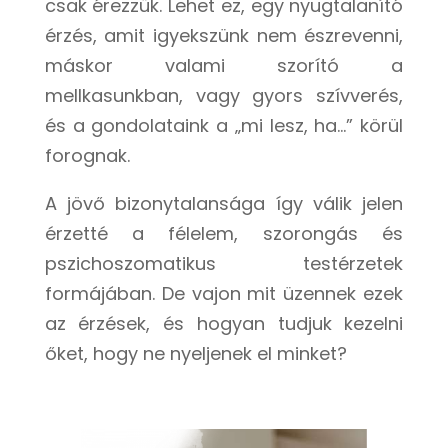
csak érezzük. Lehet ez, egy nyugtalanító
érzés, amit igyekszünk nem észrevenni,
máskor valami szorító a
mellkasunkban, vagy gyors szívverés,
és a gondolataink a „mi lesz, ha…” körül
forognak.
A jövő bizonytalansága így válik jelen
érzetté a félelem, szorongás és
pszichoszomatikus testérzetek
formájában. De vajon mit üzennek ezek
az érzések, és hogyan tudjuk kezelni
őket, hogy ne nyeljenek el minket?