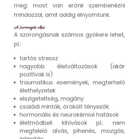
meg: most van erőnk szembenézni
mindazzal, amit addig elnyomtunk.
A szorongás okai
A szorongásnak számos gyökere lehet,
pl.:
tartós stressz
nagyobb életváltozások (akár
pozitívak is)
traumatikus események, megterhelő
élethelyzetek
elszigeteltség, magány
családi minták, örökölt tényezők
hormonális és neurokémiai hatások
életmódbeli kihívások pl.: nem
megfelelő alvás, pihenés, mozgás,
intimitás