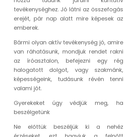
hozzá tudunk járulni karitatív
tevékenységhez. Jó látni az összefogás
erejét, pár nap alatt mire képesek az
emberek.
Bármi olyan aktív tevékenység jó, amire
van ráhatásunk, mondjuk rendet rakni
az íróasztalon, befejezni egy rég
halogatott dolgot, vagy szakmánk,
képességeink, tudásunk révén tenni
valami jót.
Gyerekeket úgy védjük meg, ha
beszélgetünk
Ne előttük beszéljük ki a nehéz
érzéseket, ezt hagyjuk a felnőtt