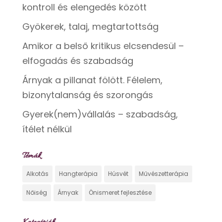
kontroll és elengedés között
Gyökerek, talaj, megtartottság
Amikor a belső kritikus elcsendesül –
elfogadás és szabadság
Árnyak a pillanat fölött. Félelem,
bizonytalanság és szorongás
Gyerek(nem)vállalás – szabadság,
ítélet nélkül
Témák
Alkotás
Hangterápia
Húsvét
Művészetterápia
Nőiség
Árnyak
Önismeret fejlesztése