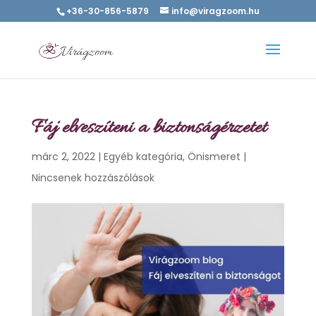
+36-30-856-5879
info@viragzoom.hu
Fáj elveszíteni a biztonságérzetet
márc 2, 2022
|
Egyéb kategória
,
Önismeret
|
Nincsenek hozzászólások