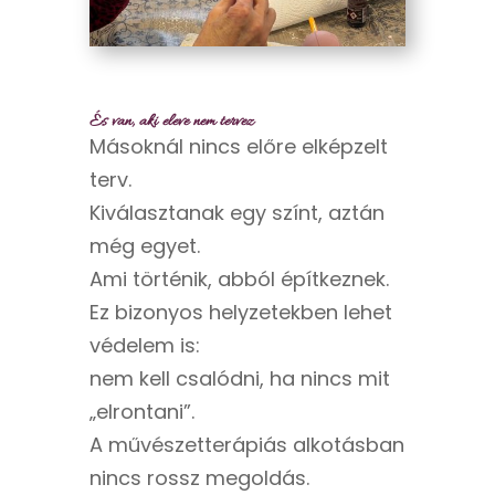
És van, aki eleve nem tervez
Másoknál nincs előre elképzelt
terv.
Kiválasztanak egy színt, aztán
még egyet.
Ami történik, abból építkeznek.
Ez bizonyos helyzetekben lehet
védelem is:
nem kell csalódni, ha nincs mit
„elrontani”.
A művészetterápiás alkotásban
nincs rossz megoldás.