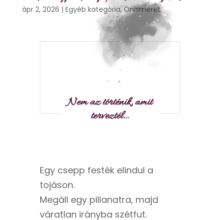
ápr 2, 2026
|
Egyéb kategória
,
Önismeret
Nem az történik, amit
terveztél…
Egy csepp festék elindul a
tojáson.
Megáll egy pillanatra, majd
váratlan irányba szétfut.