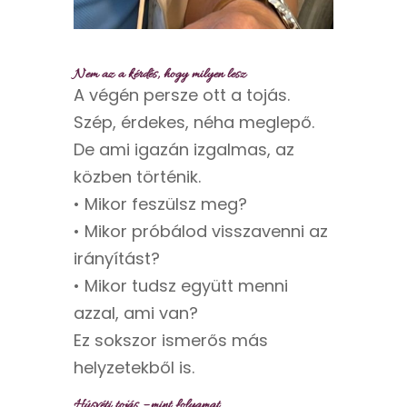
Nem az a kérdés, hogy milyen lesz
A végén persze ott a tojás.
Szép, érdekes, néha meglepő.
De ami igazán izgalmas, az
közben történik.
• Mikor feszülsz meg?
• Mikor próbálod visszavenni az
irányítást?
• Mikor tudsz együtt menni
azzal, ami van?
Ez sokszor ismerős más
helyzetekből is.
Húsvéti tojás – mint folyamat