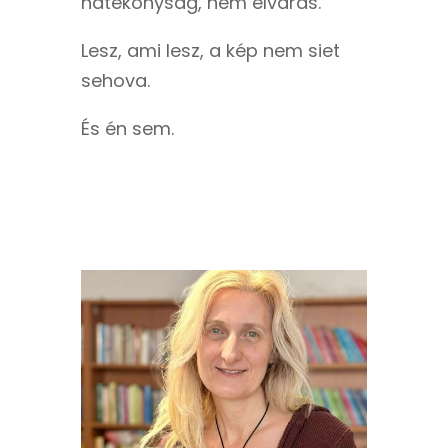
hatékonyság, nem elvárás.
Lesz, ami lesz, a kép nem siet
sehova.
És én sem.