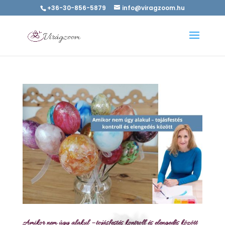
+36-30-856-5879
info@viragzoom.hu
Amikor nem úgy alakul – tojásfestés kontroll és elengedés között