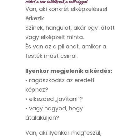
Ahol a terv találkozik a valósággal
Van, aki konkrét elképzeléssel
érkezik.
Színek, hangulat, akár egy látott
vagy elképzelt minta.
És van az a pillanat, amikor a
festék mást csinál.
Ilyenkor megjelenik a kérdés:
• ragaszkodsz az eredeti
képhez?
• elkezded „javítani”?
• vagy hagyod, hogy
átalakuljon?
Van, aki ilyenkor megfeszül,