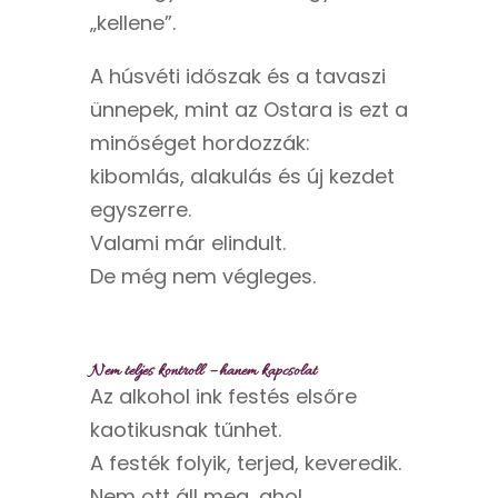
„kellene”.
A húsvéti időszak és a tavaszi
ünnepek, mint az Ostara is ezt a
minőséget hordozzák:
kibomlás, alakulás és új kezdet
egyszerre.
Valami már elindult.
De még nem végleges.
Nem teljes kontroll – hanem kapcsolat
Az alkohol ink festés elsőre
kaotikusnak tűnhet.
A festék folyik, terjed, keveredik.
Nem ott áll meg, ahol