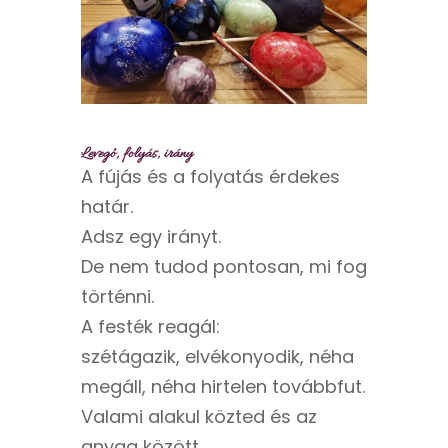
Levegő, folyás, irány
A fújás és a folyatás érdekes
határ.
Adsz egy irányt.
De nem tudod pontosan, mi fog
történni.
A festék reagál:
szétágazik, elvékonyodik, néha
megáll, néha hirtelen továbbfut.
Valami alakul közted és az
anyag között.